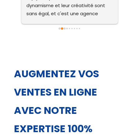
nt 
que j'ai connues.
que j
reco
e 
série
rema
r, 
AUGMENTEZ VOS
 
té, 
VENTES EN LIGNE
sté 
sans 
AVEC NOTRE
nce 
eur 
EXPERTISE 100%
té 