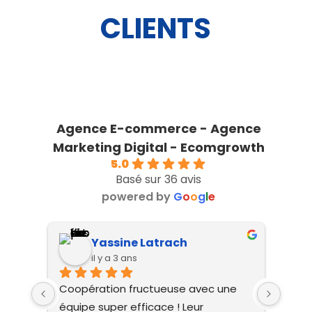
CLIENTS
Agence E-commerce - Agence
Marketing Digital - Ecomgrowth
5.0
Basé sur 36 avis
powered by
G
o
o
g
l
e
RACHID EL OUARDI
il y a 3 ans
ne 
l'une des meilleuresl'une des 
Sans
meilleures  agences ecommerce 
meil