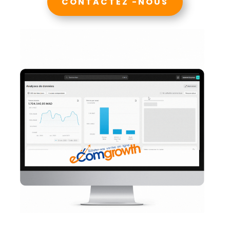
CONTACTEZ -NOUS
és ! 
 Eco 
ans 
je 