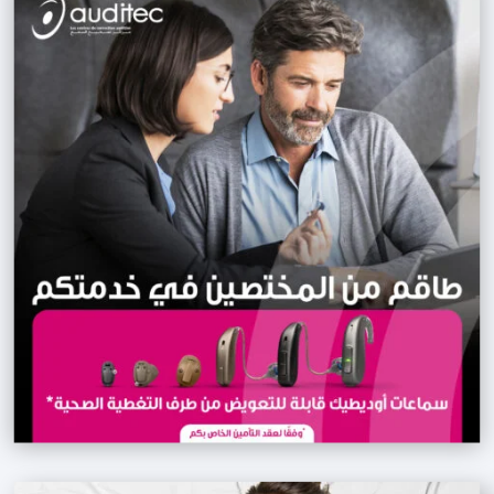
travail et leur dévouement sont 
impressionnants. J'ai été 
entièrement satisfait de leur service, 
je les recommande les yeux fermés ! 
Merci beaucoup Merci beaucoup Eco 
Growth pour leur engagement sans 
faille et la qualité de leur travail, je 
les recommande vivement.