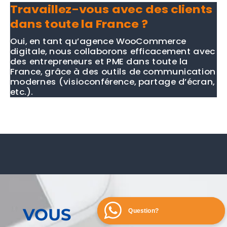
Travaillez-vous avec des clients
dans toute la France ?
Oui, en tant qu’agence WooCommerce
digitale, nous collaborons efficacement avec
des entrepreneurs et PME dans toute la
France, grâce à des outils de communication
modernes (visioconférence, partage d’écran,
etc.).
VOUS
Question?
Question?