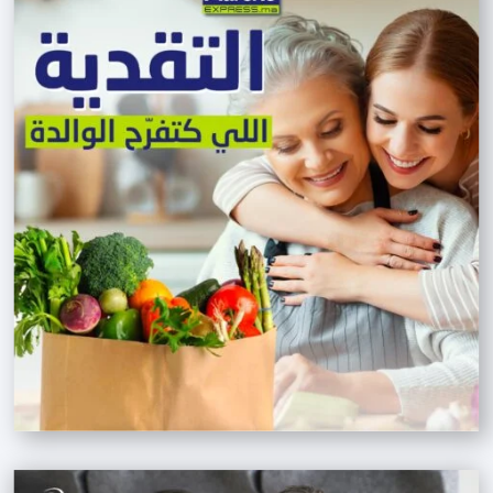
dévouement et leur bon travail. 
Travailler avec cette équipe a été 
une expérience exceptionnelle, et je 
les recommande vivement ! La 
réactivité et le professionnalisme de 
cette agence en font un choix 
incontournable. Agence qui se 
distingue par son expérience et son 
professionnalisme, je la 
recommande sans hésitation. Une 
équipe au top ! Leur engagement et 
leur expertise sont remarquables. Je 
suis heureux de collaborer avec 
l'équipe d'ecomGrowth, leur sérieux 
et leur expérience sont 
impressionnants." Je ne peux que 
recommander cette agence, leur 