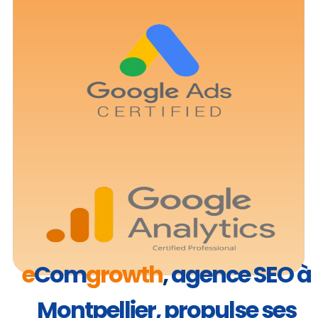
e
Com
growth
,
agence SEO à
Montpellier, propulse ses