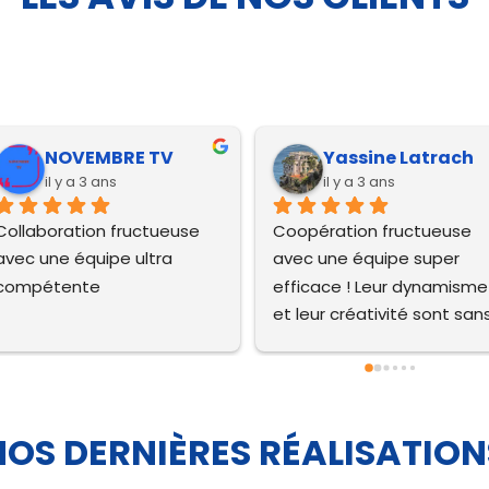
NOVEMBRE TV
Yassine Latrach
il y a 3 ans
il y a 3 ans
Collaboration fructueuse 
Coopération fructueuse 
avec une équipe ultra 
avec une équipe super 
compétente
efficace ! Leur dynamisme 
et leur créativité sont sans
égal, et c'est une agence 
exceptionnelle. Sans aucun
doute l’une des meilleures 
agences e-commerce que
NOS DERNIÈRES RÉALISATION
j’ai connue. 
Recommandation absolue,