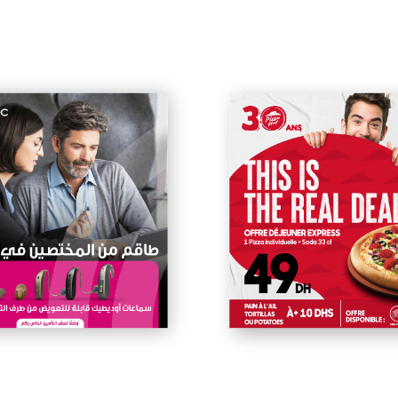
leur sérieux et leur 
expertise sont 
remarquables. Travailler 
avec l’équipe ecomGrowth,
c’est plaisir, 
professionnalisme et 
convivialité garantis. 
Agence de grande qualité,
je les recommande 
vivement. Testé et 
approuvé, je le 
recommande sans réserve
! Ils méritent une confiance
totale, grâce à ecogrowth 
pour leur dévouement et 
leur bon travail. Travailler 
avec cette équipe a été 