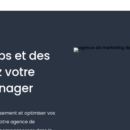
une expérience 
exceptionnelle, et je les 
recommande vivement ! La
réactivité et le 
professionnalisme de cett
agence en font un choix 
incontournable. Agence qui
s et des
se distingue par son 
expérience et son 
z votre
professionnalisme, je la 
recommande sans 
nager
hésitation. Une équipe au 
top ! Leur engagement et 
leur expertise sont 
remarquables. Je suis 
ssement et optimiser vos
heureux de collaborer avec
l'équipe d'ecomGrowth, leu
 notre agence de
sérieux et leur expérience 