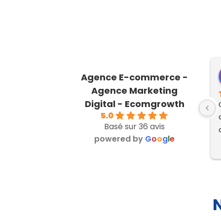
Agence E-commerce -
Agence Marketing
Digital - Ecomgrowth
5.0
Basé sur 36 avis
powered by
G
o
o
g
l
e