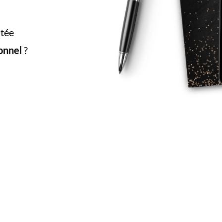
tée
onnel
?