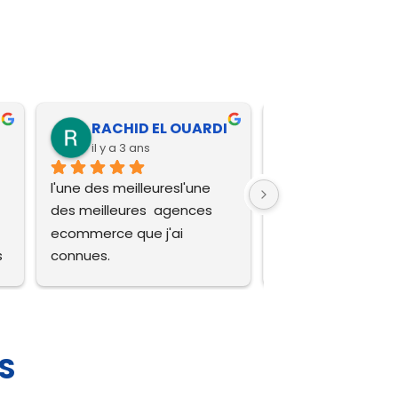
RACHID EL OUARDI
BELLALIDO
il y a 3 ans
il y a 3 ans
l'une des meilleuresl'une 
Sans aucun doute 
des meilleures  agences 
meilleures agence
ecommerce que j'ai 
commerce que j’ai
 
connues.
Une recommandat
absolue, leur sérieu
 
expertise sont 
remarquables
 
S
 