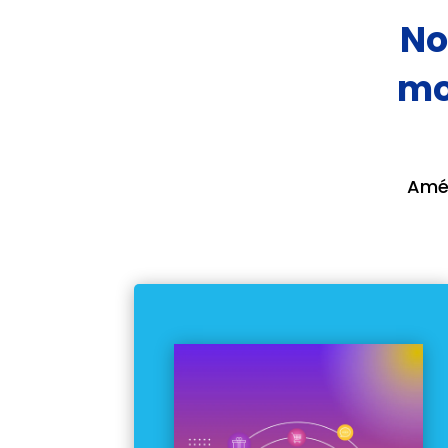
No
mo
Amél