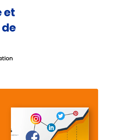
 et
 de
ation