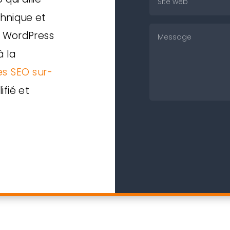
hnique et
ce WordPress
 la
es SEO sur-
ifié et