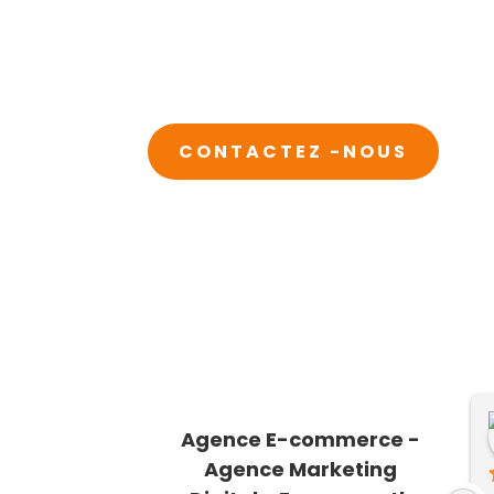
CONTACTEZ -NOUS
ssine Latrach
RACHID EL OUARDI
Agence E-commerce -
y a 3 ans
il y a 3 ans
Agence Marketing