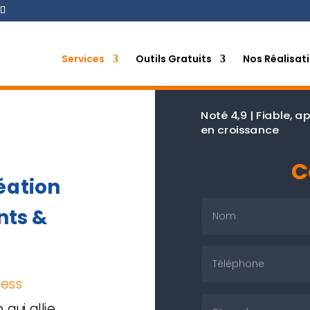
Services
Outils Gratuits
Nos Réalisat
Noté 4,9 | Fiable,
en croissance
C
éation
nts &
ess
qui allie