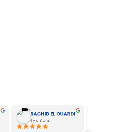
Habiba Elhanaoui
Vinyl Reco
il y a 3 ans
il y a 3 ans