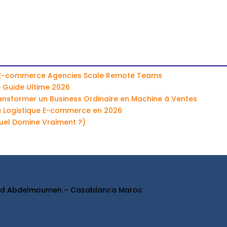
 E-commerce Agencies Scale Remote Teams
e Guide Ultime 2026
ansformer un Business Ordinaire en Machine à Ventes
a Logistique E-commerce en 2026
uel Domine Vraiment ?)
ard Abdelmoumen – Casablanca Maroc