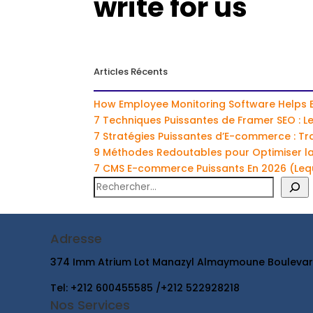
write for us
Articles Récents
How Employee Monitoring Software Helps
7 Techniques Puissantes de Framer SEO : L
7 Stratégies Puissantes d’E-commerce : Tr
9 Méthodes Redoutables pour Optimiser l
7 CMS E-commerce Puissants En 2026 (Leq
Rechercher
Adresse
374 Imm Atrium Lot Manazyl Almaymoune Boulev
Tel: +212 600455585 /+212 522928218
Nos Services