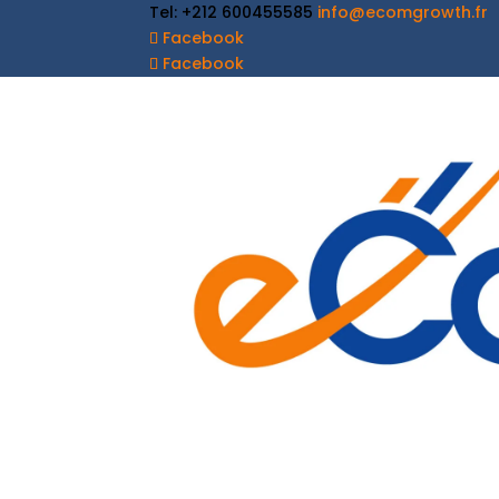
Tel: +212 600455585
info@ecomgrowth.fr
Facebook
Facebook