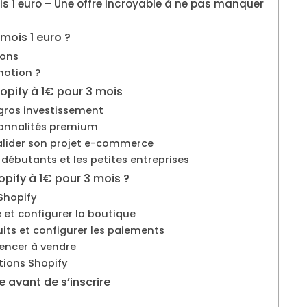
is 1 euro – Une offre incroyable à ne pas manquer
 mois 1 euro ?
ions
motion ?
opify à 1€ pour 3 mois
gros investissement
ionnalités premium
 valider son projet e-commerce
 débutants et les petites entreprises
opify à 1€ pour 3 mois ?
Shopify
 et configurer la boutique
uits et configurer les paiements
mencer à vendre
ations Shopify
e avant de s’inscrire